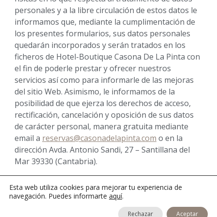
personales y a la libre circulación de estos datos le
informamos que, mediante la cumplimentación de
los presentes formularios, sus datos personales
quedarán incorporados y serán tratados en los
ficheros de Hotel-Boutique Casona De La Pinta con
el fin de poderle prestar y ofrecer nuestros
servicios así como para informarle de las mejoras
del sitio Web. Asimismo, le informamos de la
posibilidad de que ejerza los derechos de acceso,
rectificación, cancelación y oposición de sus datos
de carácter personal, manera gratuita mediante
email a
reservas@casonadelapinta.com
o en la
dirección Avda. Antonio Sandi, 27 – Santillana del
Mar 39330 (Cantabria).
Esta web utiliza cookies para mejorar tu experiencia de
navegación. Puedes informarte
© 2026 Casona de la Pinta · Riocorvo (Cantabria) |
aquí
.
Aviso
Legal
|
Política de Privacidad
|
Política de Cookies
|
Rechazar
Aceptar
Resolución de Litigios