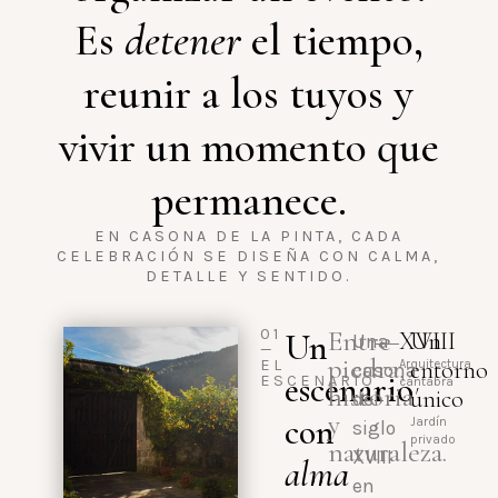
Es
detener
el tiempo,
reunir a los tuyos y
vivir un momento que
permanece.
EN CASONA DE LA PINTA, CADA
CELEBRACIÓN SE DISEÑA CON CALMA,
DETALLE Y SENTIDO.
Entre
01
Un
XVIII
Un
Una
—
piedra,
entorno
EL
Arquitectura
casona
escenario
ESCENARIO
cántabra
historia
único
del
y
con
Jardín
siglo
privado
naturaleza.
XVIII
alma
en