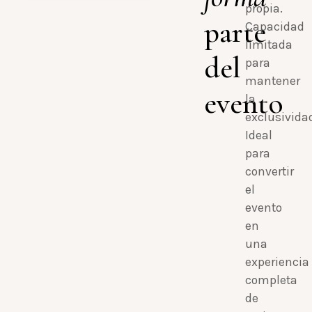
propia.
parte
Capacidad
limitada
del
para
mantener
evento
la
exclusivida
Ideal
para
convertir
el
evento
en
una
experiencia
completa
de