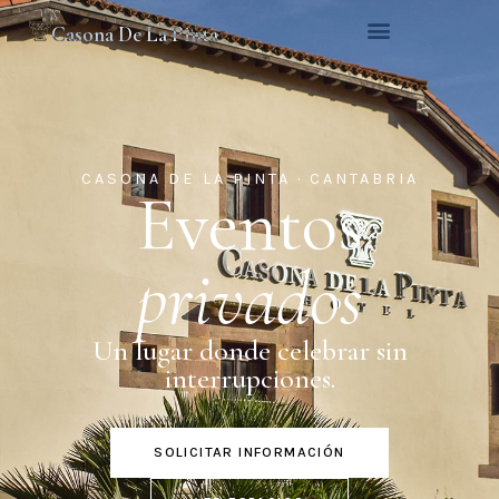
Casona De La Pinta
CASONA DE LA PINTA · CANTABRIA
Eventos
privados
Un lugar donde celebrar sin
interrupciones.
SOLICITAR INFORMACIÓN